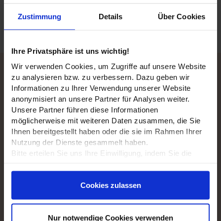
Zustimmung
Details
Über Cookies
Ihre Privatsphäre ist uns wichtig!
Wir verwenden Cookies, um Zugriffe auf unsere Website
Kontakt / Anfahrt
zu analysieren bzw. zu verbessern. Dazu geben wir
Informationen zu Ihrer Verwendung unserer Website
Soccerpark Detmold
anonymisiert an unsere Partner für Analysen weiter.
Volkwinstraße 64
Unsere Partner führen diese Informationen
32756
Detmold
möglicherweise mit weiteren Daten zusammen, die Sie
Ihnen bereitgestellt haben oder die sie im Rahmen Ihrer
Tel.:
+49 5231 - 30 51 333
Nutzung der Dienste gesammelt haben.
E-Mail:
Bitte erteilen Sie uns Ihre Einwilligung, indem Sie die
Route planen
unten stehenden Kästchen anklicken, damit wir Cookies
verwenden dürfen.
Öffnungszeiten
Cookies zulassen
Weitere Informationen finden Sie in unserer
Datenschutzerklärung.
ab März 2026 gilt:
mo-fr ab 14:00 Uhr
Nur notwendige Cookies verwenden